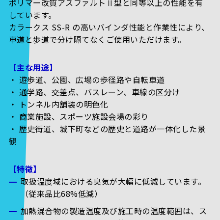
ポリマー改質アスファルトⅡ型と同等以上の性能を有
しています。
カラークス SS-R の高いバインダ性能と作業性により、
車道と歩道で分け隔てなくご使用いただけます。
【主な用途】
・ 遊歩道、公園、広場の歩径路や自転車道
・ 通学路、交差点、バスレーン、車線の区分け
・ トンネル内舗装の明色化
・ 商業施設、スポーツ施設会場の彩り
・ 歴史街道、城下町などの歴史と道路が一体化した景
観
【特徴】
取扱温度域における臭気が大幅に低減しています。
（従来品比68%低減）
加熱混合物の製造温度及び施工時の温度範囲は、ス