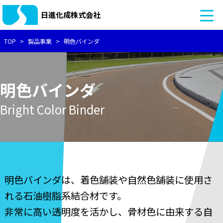
日進化成株式会社
TOP
製品事業
明色バインダ
明色バインダ
Bright Color Binder
明色バインダは、着色舗装や自然色舗装に使用さ
れる石油樹脂系結合材です。
非常に高い透明度を活かし、骨材色に由来する自